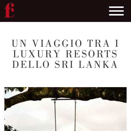
Toggle
navigat
Salta
al
UN VIAGGIO TRA I
contenuto
LUXURY RESORTS
principale
DELLO SRI LANKA