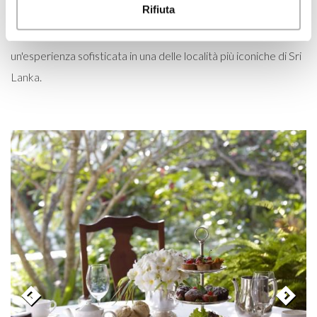
Rifiuta
contemporaneo. Con le sue eleganti camere e l'ospitalità
impeccabile, Amangalla è un rifugio esclusivo per chi cerca
un'esperienza sofisticata in una delle località più iconiche di Sri
Lanka.